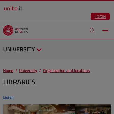
Salta al contenuto principale
ENG
Facebook
Instagram
Linkedin
Telegram
X
YouTube
LOGIN
Apri modale di
UNIVERSITY
Home
University
Organization and locations
LIBRARIES
Listen