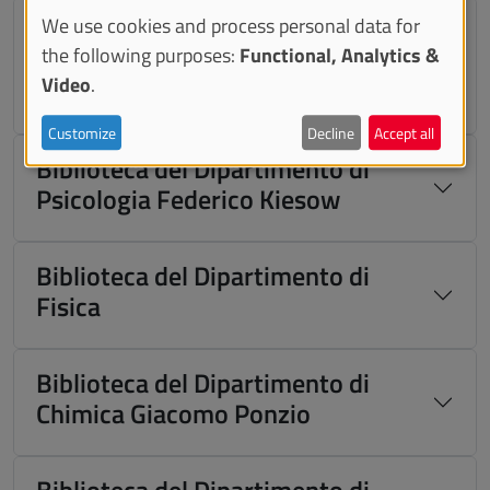
Biblioteca del Dipartimento di
We use cookies and process personal data for
the following purposes:
Functional, Analytics &
Scienze della Vita e Biologia dei
Video
.
Sistemi
Customize
Decline
Accept all
Biblioteca del Dipartimento di
Psicologia Federico Kiesow
Biblioteca del Dipartimento di
Fisica
Biblioteca del Dipartimento di
Chimica Giacomo Ponzio